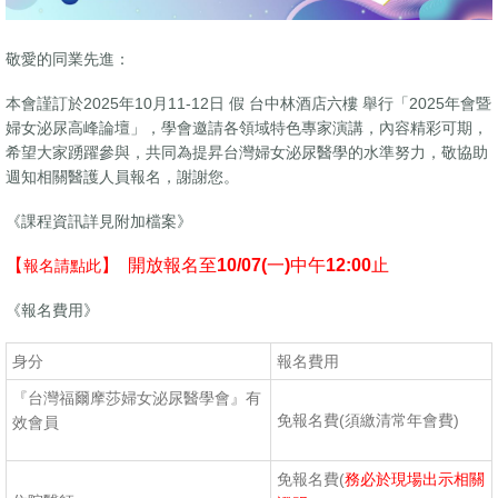
敬愛的同業先進：
本會謹訂於2025年10月11-12日 假 台中林酒店六樓 舉行「2025年會暨
婦女泌尿高峰論壇」，學會邀請各領域特色專家演講，內容精彩可期，
希望大家踴躍參與，共同為提昇台灣婦女泌尿醫學的水準努力，敬協助
週知相關醫護人員報名，謝謝您。
《課程資訊詳見附加檔案》
【
】 開放報名至10/07(一)中午12:00止
報名請點此
《報名費用》
身分
報名費用
『台灣福爾摩莎婦女泌尿醫學會』有
免報名費(須繳清常年會費)
效會員
免報名費(
務必
於現場出示相關