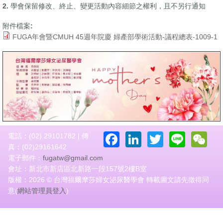
2. 學會保留修改、終止、變更活動內容細節之權利，且不另行通知
附件檔案:
FUGA年會暨CMUH 45週年院慶 婦產部學術活動-議程總表-1009-1
Facebook
LinkedIn
Twitter
Line
W
電話：(02) 29101782 | 傳
真：(02)29161642
電子郵件：
fugatw@gmail.com
會址：新北市新店區北新路一段157號2樓B室
版權：2026 © 台灣福爾摩莎婦女泌尿醫學會 轉載圖文請先徵得同
意(
網站管理員登入
)