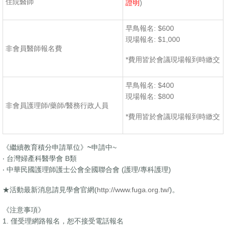
住院醫師
證明
)
早鳥報名: $600
現場報名: $1,000
非會員醫師報名費
*費用皆於會議現場報到時繳交
早鳥報名: $400
現場報名: $800
非會員護理師/藥師/醫務行政人員
*費用皆於會議現場報到時繳交
《繼續教育積分申請單位》~
申請中~
‧ 台灣婦產科醫學會 B類
‧ 中華民國護理師護士公會全國聯合會 (護理/專科護理)
★活動最新消息請見學會官網(
http://www.fuga.org.tw/
)。
《注意事項》
1. 僅受理網路報名，恕不接受電話報名