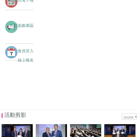
民眾衛教專區
會員登入
線上報名
活動剪影
more
1229_ 571_Resize.jpg
1229_ 674_Resize.jpg
上課.JPG
1229_
676_Resize.jp