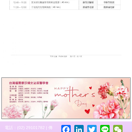
Facebook
LinkedIn
Twitter
Line
W
電話：(02) 29101782 | 傳