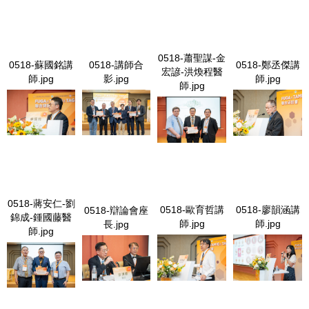
0518-蕭聖謀-金
0518-蘇國銘講
0518-講師合
0518-鄭丞傑講
宏諺-洪煥程醫
師.jpg
影.jpg
師.jpg
師.jpg
0518-蘇國銘講師.jpg
0518-講師合影.jpg
0518-鄭丞傑講
0518-蕭聖謀-金宏諺-洪煥程醫
師.jpg
師.jpg
0518-蔣安仁-劉
0518-歐育哲講
0518-廖韻涵講
0518-辯論會座
錦成-鍾國藤醫
師.jpg
師.jpg
長.jpg
師.jpg
0518-歐育哲講師.jpg
0518-廖韻涵講
0518-辯論會座長.jpg
0518-蔣安仁-劉錦成-鍾國藤醫師.jpg
師.jpg