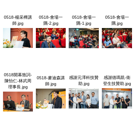
0518-楊采樺講
0518-會場一
0518-會場一
0518-會場一
師.jpg
隅-2.jpg
隅-1.jpg
隅.jpg
0518-楊采樺講師.jpg
0518-會場一隅-2.jpg
0518-會場一隅-1.jpg
0518-會場一
隅.jpg
0518開幕致詞-
感謝元澤科技贊
感謝德瑪凱-衛
0518-麥迪森講
陳怡仁-林武周
助.jpg
登生技贊助.jpg
師.jpg
理事長.jpg
感謝元澤科技贊助.jpg
感謝德瑪凱-衛登
0518-麥迪森講師.jpg
0518開幕致詞-陳怡仁-林武周理事長.jpg
生技贊助.jpg