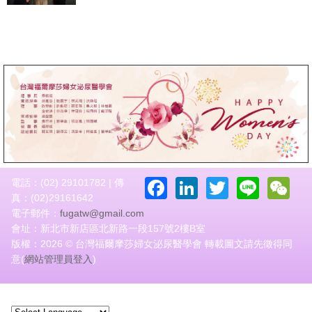
Facebook
LinkedIn
Twitter
Line
W
電話：(02) 29101782 | 傳
真：(02)29161642
電子郵件：
fugatw@gmail.com
會址：新北市新店區北新路一段157號2樓B室
版權：2026 © 台灣福爾摩莎婦女泌尿醫學會 轉載圖文請先徵得同
意(
網站管理員登入
)