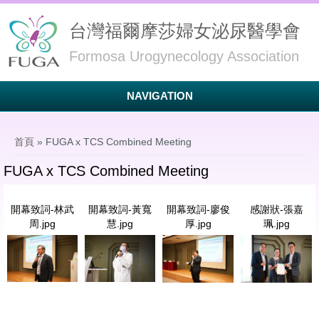
台灣福爾摩莎婦女泌尿醫學會
Formosa Urogynecology Association
NAVIGATION
您在這裡
首頁
» FUGA x TCS Combined Meeting
FUGA x TCS Combined Meeting
開幕致詞-林武
開幕致詞-黃寬
開幕致詞-廖俊
感謝狀-張嘉
周.jpg
慧.jpg
厚.jpg
珮.jpg
開幕致詞-林武周.jpg
開幕致詞-黃寬慧.jpg
開幕致詞-廖俊厚.jpg
感謝狀-張嘉
珮.jpg