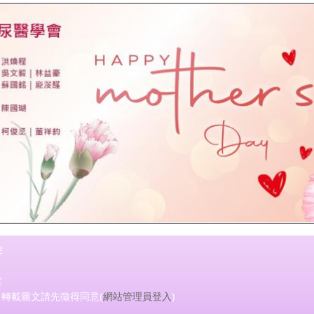
2
室
會 轉載圖文請先徵得同意(
網站管理員登入
)