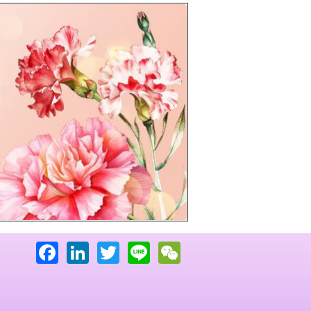
下一頁
Facebook
LinkedIn
Twitter
Line
WeChat