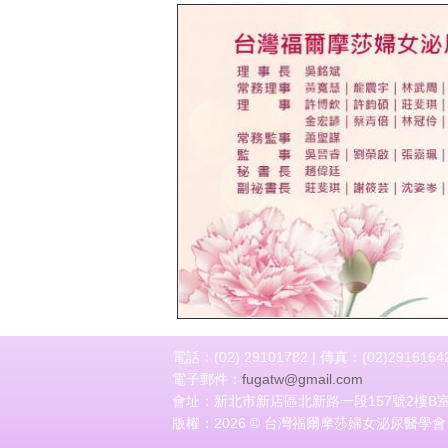
上一頁
電話：(02) 29101782 | 傳真：(02)2916164
電子郵件：
fugatw@gmail.com
會址：新北市新店區北新路一段157號2樓B
版權：2026 © 台灣福爾摩莎婦女泌尿醫學