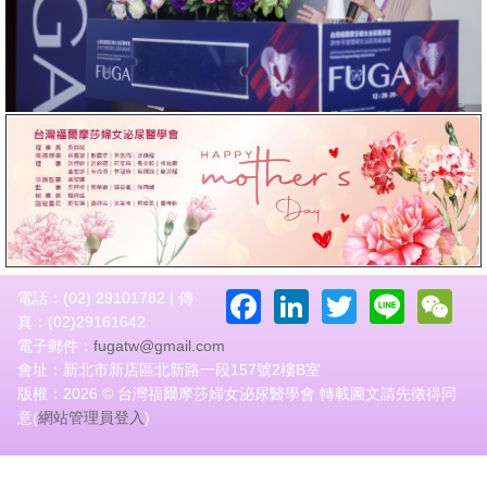
Facebook
LinkedIn
Twitter
Line
W
電話：(02) 29101782 | 傳
真：(02)29161642
電子郵件：
fugatw@gmail.com
會址：新北市新店區北新路一段157號2樓B室
版權：2026 © 台灣福爾摩莎婦女泌尿醫學會 轉載圖文請先徵得同
意(
網站管理員登入
)