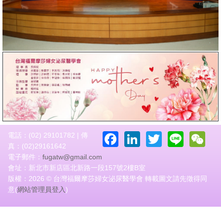
Facebook
LinkedIn
Twitter
Line
W
電話：(02) 29101782 | 傳
真：(02)29161642
電子郵件：
fugatw@gmail.com
會址：新北市新店區北新路一段157號2樓B室
版權：2026 © 台灣福爾摩莎婦女泌尿醫學會 轉載圖文請先徵得同
意(
網站管理員登入
)