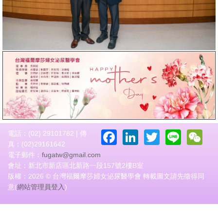
Facebook
LinkedIn
Twitter
Line
W
電話：(02) 29101782 | 傳
真：(02)29161642
電子郵件：
fugatw@gmail.com
會址：新北市新店區北新路一段157號2樓B室
版權：2026 © 台灣福爾摩莎婦女泌尿醫學會 轉載圖文請先徵得同
意(
網站管理員登入
)