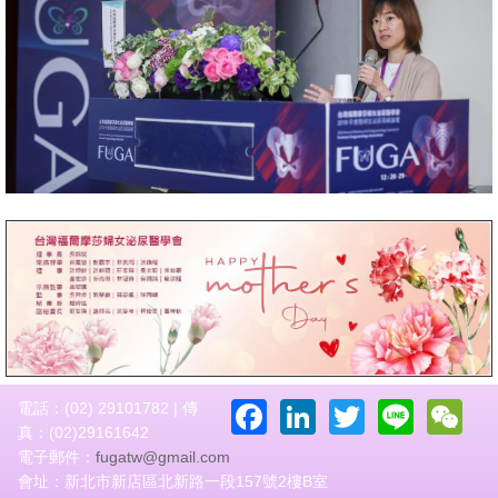
Facebook
LinkedIn
Twitter
Line
W
電話：(02) 29101782 | 傳
真：(02)29161642
電子郵件：
fugatw@gmail.com
會址：新北市新店區北新路一段157號2樓B室