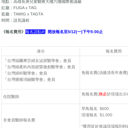
地點：高雄長庚兒童醫療大樓六樓國際會議廳
紅廳：
FUGA x TAG
藍廳：
TAMIG x TAGTA
時間：請見議程
《報名費用》
報名請點此
開放報名至5
/12(一
)下午5:00止
身分
報名費用
『台灣福爾摩莎婦女泌尿醫學會』會員
『台灣婦產科內視鏡暨微創醫學會』會員
免報名費(須繳清長年會費
『台灣婦科醫學會』會員
『台灣腫瘤消融醫學會』會員
免報名費(
務必
於現場出示
住院醫師
早鳥報名: $600
現場報名: $1,000
非會員醫師報名費
*費用皆於會議現場報到時