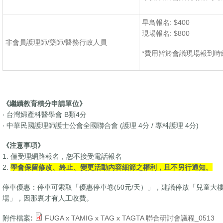
早鳥報名: $400
現場報名: $800
非會員護理師/藥師/醫務行政人員
*費用皆於會議現場報到時
《繼續教育積分申請單位》
‧ 台灣婦產科醫學會 B類4分
‧ 中華民國護理師護士公會全國聯合會 (護理 4分 / 專科護理 4分)
《注意事項》
1. 僅受理網路報名，恕不接受電話報名
2.
學會保留修改、終止、變更活動內容細節之權利，且不另行通知。
停車優惠：停車可索取「優惠停車卷(50元/天）」，建議停放「兒童大
場」，因那裏才有人工收費。
附件檔案:
FUGA x TAMIG x TAG x TAGTA 聯合研討會議程_0513