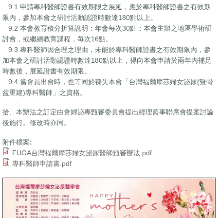
9.1 申請專科醫師證書有效期限之展延，應於專科醫師證書之有效期
限內，參加本會之研討活動認證時數達180點以上。
9.2 本會教育積分折算說明：年會每次30點；本會主辦之地區學術研
討會，或繼續教育課程，每次16點。
9.3 專科醫師因合理之理由，未能於專科醫師證書之有效期限內，參
加本會之研討活動認證時數達180點以上，得向本會申請於兩年內補足
時數後，展延證書有效期限。
9.4 當會員出會時，也等同於喪失本會「台灣福爾摩莎婦女泌尿(暨骨
盆重建)專科醫師」之資格。
拾、本辦法之訂定由會婦泌專甄審委員會提出經理監事聯席會提案討論
後施行。修改時亦同。
附件檔案:
FUGA台灣福爾摩莎婦女泌尿醫師甄審辦法.pdf
專科醫師申請書.pdf