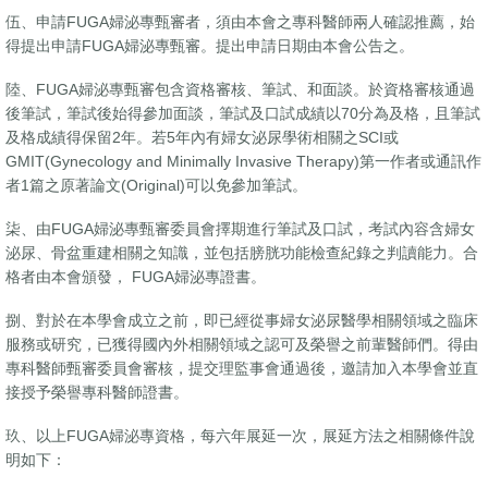
伍、申請FUGA婦泌專甄審者，須由本會之專科醫師兩人確認推薦，始
得提出申請FUGA婦泌專甄審。提出申請日期由本會公告之。
陸、FUGA婦泌專甄審包含資格審核、筆試、和面談。於資格審核通過
後筆試，筆試後始得參加面談，筆試及口試成績以70分為及格，且筆試
及格成績得保留2年。若5年內有婦女泌尿學術相關之SCI或
GMIT(Gynecology and Minimally Invasive Therapy)第一作者或通訊作
者1篇之原著論文(Original)可以免參加筆試。
柒、由FUGA婦泌專甄審委員會擇期進行筆試及口試，考試內容含婦女
泌尿、骨盆重建相關之知識，並包括膀胱功能檢查紀錄之判讀能力。合
格者由本會頒發， FUGA婦泌專證書。
捌、對於在本學會成立之前，即已經從事婦女泌尿醫學相關領域之臨床
服務或研究，已獲得國內外相關領域之認可及榮譽之前輩醫師們。得由
專科醫師甄審委員會審核，提交理監事會通過後，邀請加入本學會並直
接授予榮譽專科醫師證書。
玖、以上FUGA婦泌專資格，每六年展延一次，展延方法之相關條件說
明如下：