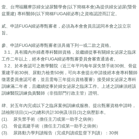
壹、台灣福爾摩莎婦女泌尿醫學會(以下簡稱本會)為提供婦女泌尿(暨骨
盆重建) 專科醫師(以下簡稱FUGA婦泌專)之資格認證而訂定。
貳、申請FUGA婦泌專甄審者，必須為本會會員且認同本會之設立宗
旨。
參、申請FUGA婦泌專甄審者須具備下列一或二款之資格。
3.1、具有國內外婦產專科醫師資格，並繼續從事有關婦女泌尿之臨床
工作二年以上，經本會FUGA婦泌專甄審委員會審查通過者。
3.2、於本會認可之教學醫院（近三年平均每年尿失禁手術30例、骨盆
重建手術30例、尿動力檢查50例，可向本會提出申請後經本會專科醫師
徵選委員會認可者，並且需每三年提出資格覆審）接受婦女泌尿之專科
訓練滿二年者，且繼續從事於婦女泌尿之臨床工作。上述之訓練須經該
訓練醫院訓練負責醫師（非指部門行政主管）證明。
肆、於五年內完成以下之臨床案例訓練或服務。提出甄審資格申請時，
請檢附項目(1)+(2)總和共計30例及項目(3)之病歷影本。
(1). 尿失禁手術（擔任主刀或第一助手之病例）
(2). 骨盆底建手術（擔任主刀或第一助手之病例）
(3). 尿路動力學判讀報告（完成判讀或監督下判讀）：30例