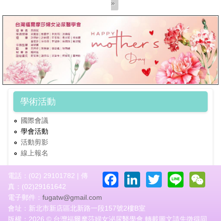
»
學術活動
國際會議
學會活動
活動剪影
線上報名
Facebook
LinkedIn
Twitter
Line
W
電話：(02) 29101782 | 傳
真：(02)29161642
電子郵件：
fugatw@gmail.com
會址：新北市新店區北新路一段157號2樓B室
版權：2026 © 台灣福爾摩莎婦女泌尿醫學會 轉載圖文請先徵得同