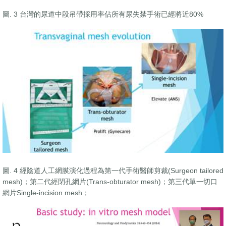
圖. 3 台灣的尿道中段吊帶採用率佔所有尿失禁手術已經將近80%
圖. 4 經陰道人工網膜演化過程為第一代手術醫師剪裁(Surgeon tailored
mesh)；第二代經閉孔網片(Trans-obturator mesh)；第三代單一切口
網片Single-incision mesh；