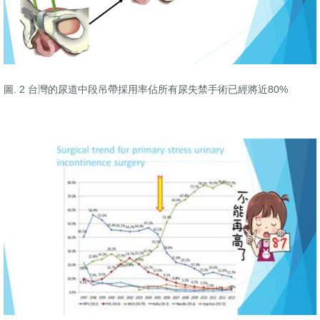
圖. 2 台灣的尿道中段吊帶採用率佔所有尿失禁手術已經將近80%