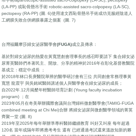
吊手術laparoscopic-assisted sacro-colpopexy (LA-SC), pectopexy
(LA-PP) 或恥骨懸吊手術 robotic-assisted sacro-colpopexy (LA-SC),
pectopexy (RA-PP) (圖. 6)使用達文西恥骨懸吊手術成功克服經陰道人
工網膜失敗合併網膜暴露之個案 (圖. 7)
台灣福爾摩莎婦女泌尿醫學會
(FUGA)
成立及傳承：
基於對婦女泌尿的熱愛在黃寬慧創會理事長的感召即要請下 集合婦女泌
尿菁英醫師們本著民主、開放、分享的精神於2016年在彰化基督教醫院
基成立：穩定中成長 ；
於2018年林口長庚醫院舉辨的醫學研討會有三位 共同創會常務理事黃
寬慧 龍震宇 與吳銘斌醫師講述個人與醫學會在婦女泌尿的成長；
自2022年.12月揭櫫年輕醫師培育計劃 (Young faculty incubation
program) ；在
2023年05月在奇美舉辦國際會議與台灣婦科微創醫學會(TAMIG-FUGA
combined meeting at Chi Mei)合辦 將婦女泌尿與微創醫學領域的菁英
齊聚一堂 (圖. 8)
2019年至2025年每年舉辦準專科醫師繼續教育 叫好又叫座 每年超過
120名 當年或隔年即將應考考生 還有 已經通過考試還來溫故知新的夥