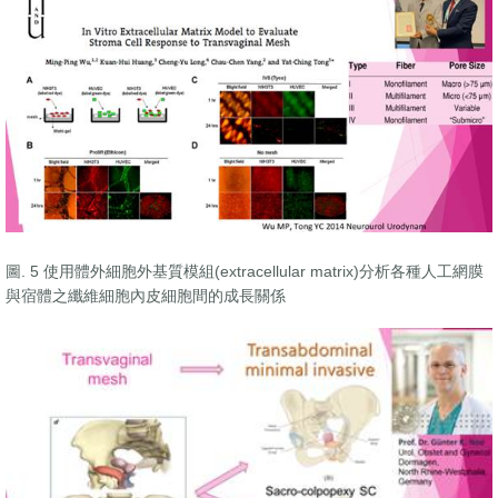
圖. 5 使用體外細胞外基質模組(extracellular matrix)分析各種人工網膜
與宿體之纖維細胞內皮細胞間的成長關係