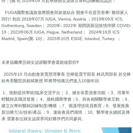
伴；(圖.9) 2025年09 月起舉辦婦女泌尿次專科訓練醫院認證；
FUGA國際會議旅遊將開會與旅遊結合 開會不在是苦差事! 難得家人
同行! 包括 2018年07月 IUGA, Vienna, Austria ；2019年09月 ICS,
Gothenburg, Sweden； 2020年- 2022年 期間因新冠疫情停辦 COVID-
19；2023年06月 IUGA, Hague, Netherland； 2024年10月 ICS
Madrid, Spain(圖. 10)； 2025年10月 ESGE, Istanbul, Turkey ；
未來福爾摩莎婦女泌尿醫學會還能做那些
?
2025年10 月由創會黃寬慧理事長 交棒龍震宇部長 林武周部長 於交棒
給奇美醫院吳銘斌教授 即將帶領痛沆們進入10個年頭
1、推動提供學術/臨床交流平台； 2、健全各委員會功能 ；3、培養年
輕醫師及職涯發展； 4、接軌國際學會；5、與各相關醫學會互動 ；6、
建立次專科醫師訓練制度/機構 ；7、推護理技術員教育；8、發展推廣
新治療方法/技術/產品 ；9、連絡會員們感情 ；10、醫學會永續經及傳
承 需要各位婦女泌尿界同好夥伴們共同參與。