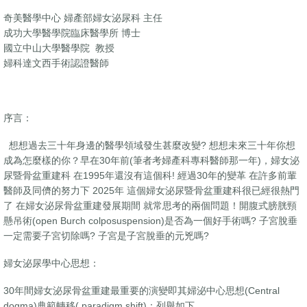
奇美醫學中心 婦產部婦女泌尿科 主任
成功大學醫學院臨床醫學所 博士
國立中山大學醫學院 教授
婦科達文西手術認證醫師
序言：
想想過去三十年身邊的醫學領域發生甚麼改變? 想想未來三十年你想
成為怎麼樣的你？早在30年前(筆者考婦產科專科醫師那一年)，婦女泌
尿暨骨盆重建科 在1995年還沒有這個科! 經過30年的變革 在許多前輩
醫師及同儕的努力下 2025年 這個婦女泌尿暨骨盆重建科很已經很熱門
了 在婦女泌尿骨盆重建發展期間 就常思考的兩個問題！開腹式膀胱頸
懸吊術(open Burch colposuspension)是否為一個好手術嗎? 子宮脫垂
一定需要子宮切除嗎? 子宮是子宮脫垂的元兇嗎?
婦女泌尿學中心思想：
30年間婦女泌尿骨盆重建最重要的演變即其婦泌中心思想(Central
dogma)典範轉移( paradigm shift)：列舉如下