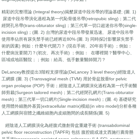
精彩的完整理論 (Integral theory)揭櫫尿道中段吊帶的理論基礎; (圖. 1)
尿道中段吊帶演化過程為第一代恥骨後吊帶(retropubic sling)；第二代
經閉孔吊帶(trans-obturator sling)；第三代單一切口超迷你吊帶(single-
incision sling)；(圖. 2) 台灣的尿道中段吊帶發展迅速, 尿道中段吊帶
使用率佔所有尿失禁手術已經將近80% (圖. 3) 同時探討影響尿失禁手
術的因素) 例如：什麼年代開刀？ (現在手術、20年前手術) ；例如：
什麼病況要開刀？(初次、再次手術) ；例如： 在哪裡開？醫學中心、
區域或地區醫院；；例如：給高、低手數量醫師開刀？
DeLancey教授提出3階程支撐理論(DeLancey 3 level theory)經陰道人
工網膜 (圖. 3) (Transvaginal mesh (TVM) 用於骨盆脫垂for pelvic
organ prolapse (POP) 手術；經陰道人工網膜演化過程為第一代手術醫
師剪裁(Surgeon tailored mesh)；第二代經閉孔網片(Trans-obturator
mesh)；第三代單一切口網片(Single-incision mesh)；(圖. 4) 基礎研究
使用體外細胞外基質(extracellular matrix)模組(in vitro model)分析各種
人工網膜與宿體之纖維細胞內皮細胞間的成長關係(圖. 5)
經陰道人工網膜演化為經腹式微創骨盆重建手術 (transabdominal
pelvic floor reconstruction (TAPFR) 包括 腹腔鏡或達文西施行薦骨懸