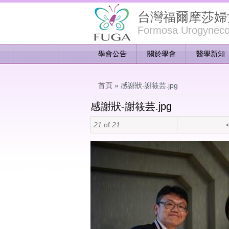
台灣福爾摩莎婦
Formosa Urogynecol
學會公告
關於學會
醫學新知
您在這裡
首頁
» 感謝狀-謝筱芸.jpg
感謝狀-謝筱芸.jpg
21
of
21
<
感謝狀-謝筱芸.jpg