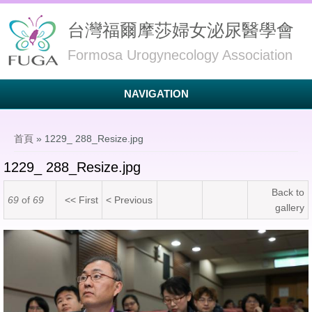
台灣福爾摩莎婦女泌尿醫學會
Formosa Urogynecology Association
NAVIGATION
您在這裡
首頁
» 1229_ 288_Resize.jpg
1229_ 288_Resize.jpg
Back to
69
of
69
<< First
< Previous
gallery
1229_ 288_Resize.jpg