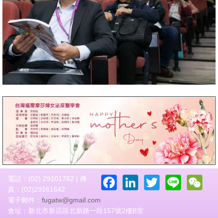
Facebook
LinkedIn
Twitter
Line
W
電話：(02) 29101782 | 傳
真：(02)29161642
電子郵件：
fugatw@gmail.com
會址：新北市新店區北新路一段157號2樓B室