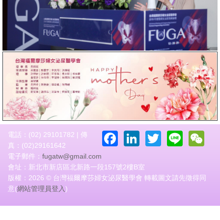
Facebook
LinkedIn
Twitter
Line
W
電話：(02) 29101782 | 傳
真：(02)29161642
電子郵件：
fugatw@gmail.com
會址：新北市新店區北新路一段157號2樓B室
版權：2026 © 台灣福爾摩莎婦女泌尿醫學會 轉載圖文請先徵得同
意(
網站管理員登入
)