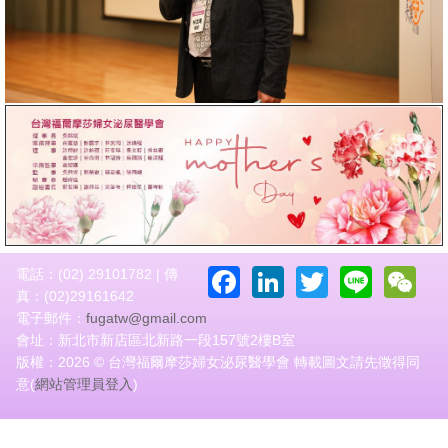
Facebook
LinkedIn
Twitter
Line
W
電話：(02) 29101782 | 傳
真：(02)29161642
電子郵件：
fugatw@gmail.com
會址：新北市新店區北新路一段157號2樓B室
版權：2026 © 台灣福爾摩莎婦女泌尿醫學會 轉載圖文請先徵得同
意(
網站管理員登入
)