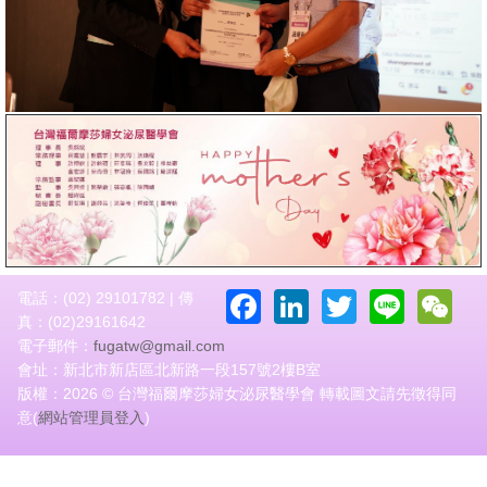
Facebook
LinkedIn
Twitter
Line
W
電話：(02) 29101782 | 傳
真：(02)29161642
電子郵件：
fugatw@gmail.com
會址：新北市新店區北新路一段157號2樓B室
版權：2026 © 台灣福爾摩莎婦女泌尿醫學會 轉載圖文請先徵得同
意(
網站管理員登入
)