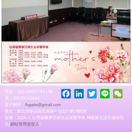
Facebook
LinkedIn
Twitter
Line
W
電話：(02) 29101782 | 傳
真：(02)29161642
電子郵件：
fugatw@gmail.com
會址：新北市新店區北新路一段157號2樓B室
版權：2026 © 台灣福爾摩莎婦女泌尿醫學會 轉載圖文請先徵得同
意(
網站管理員登入
)