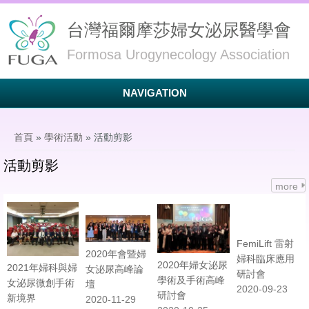
台灣福爾摩莎婦女泌尿醫學會
Formosa Urogynecology Association
NAVIGATION
您在這裡
首頁
»
學術活動
» 活動剪影
活動剪影
more
FemiLift 雷射
2020年會暨婦
婦科臨床應用
2020年婦女泌尿
2021年婦科與婦
女泌尿高峰論
研討會
學術及手術高峰
女泌尿微創手術
壇
2020-09-23
研討會
新境界
2020-11-29