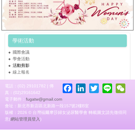
學術活動
國際會議
學會活動
活動剪影
線上報名
Facebook
LinkedIn
Twitter
Line
W
電話：(02) 29101782 | 傳
真：(02)29161642
電子郵件：
fugatw@gmail.com
會址：新北市新店區北新路一段157號2樓B室
版權：2026 © 台灣福爾摩莎婦女泌尿醫學會 轉載圖文請先徵得同
意(
網站管理員登入
)