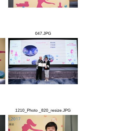
047.JPG
047.JPG
1210_Photo _820_resize.JPG
1210_Photo _820_resize.JPG