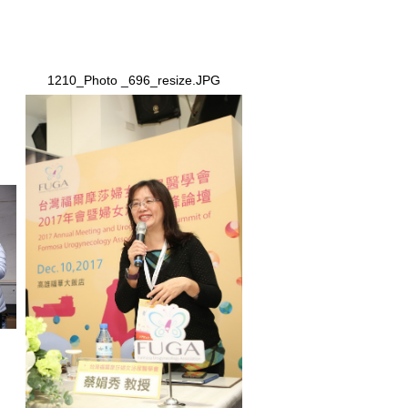
1210_Photo _696_resize.JPG
1210_Photo _696_resize.JPG