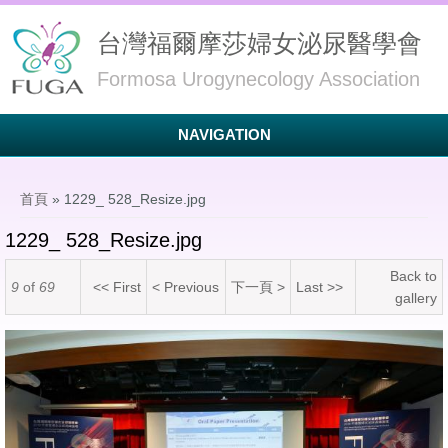
台灣福爾摩莎婦女泌尿醫學會
Formosa Urogynecology Association
NAVIGATION
您在這裡
首頁
» 1229_ 528_Resize.jpg
1229_ 528_Resize.jpg
Back to
9
of
69
<< First
< Previous
下一頁 >
Last >>
gallery
1229_ 528_Resize.jpg