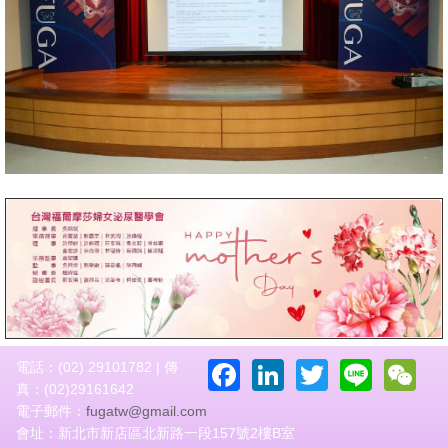
Facebook
LinkedIn
Twitter
Line
W
電話：(02) 29101782 | 傳
真：(02)29161642
電子郵件：
fugatw@gmail.com
會址：新北市新店區北新路一段157號2樓B室