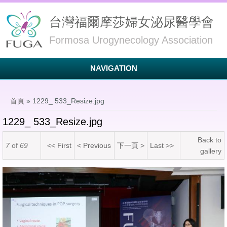
台灣福爾摩莎婦女泌尿醫學會
Formosa Urogynecology Association
NAVIGATION
您在這裡
首頁
» 1229_ 533_Resize.jpg
1229_ 533_Resize.jpg
Back to
7
of
69
<< First
< Previous
下一頁 >
Last >>
gallery
1229_ 533_Resize.jpg