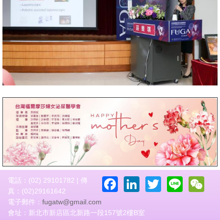
Facebook
LinkedIn
Twitter
Line
W
電話：(02) 29101782 | 傳
真：(02)29161642
電子郵件：
fugatw@gmail.com
會址：新北市新店區北新路一段157號2樓B室