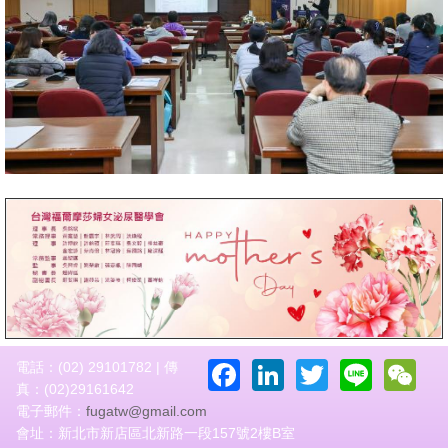
Facebook
LinkedIn
Twitter
Line
W
電話：(02) 29101782 | 傳
真：(02)29161642
電子郵件：
fugatw@gmail.com
會址：新北市新店區北新路一段157號2樓B室