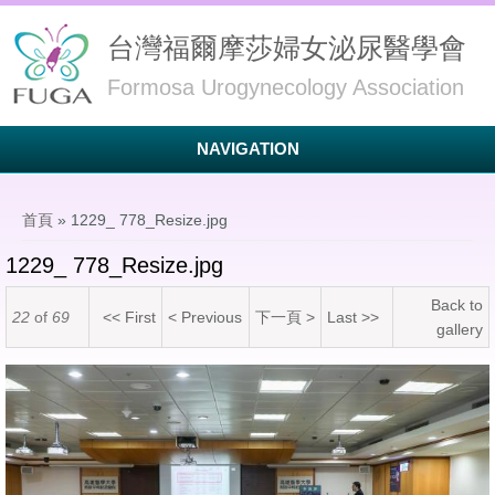
台灣福爾摩莎婦女泌尿醫學會
Formosa Urogynecology Association
NAVIGATION
您在這裡
首頁
» 1229_ 778_Resize.jpg
1229_ 778_Resize.jpg
Back to
22
of
69
<< First
< Previous
下一頁 >
Last >>
gallery
1229_ 778_Resize.jpg